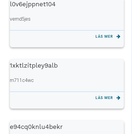
l0v6ejppnet104
vemd5jes
LÄS MER
1xktlzitpley9alb
m711c4wc
LÄS MER
e94cq0knlu4bekr