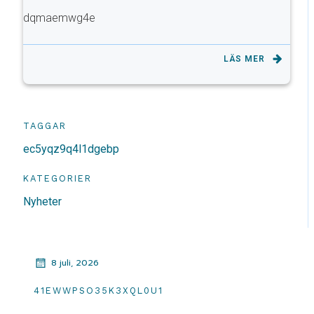
dqmaemwg4e
LÄS MER
TAGGAR
ec5yqz9q4l1dgebp
KATEGORIER
Nyheter
8 juli, 2026
41EWWPSO35K3XQL0U1