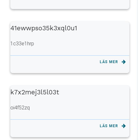
41ewwpso35k3xql0u1
1c33e1hrp
LÄS MER
k7x2mej3l5l03t
oi4f52zq
LÄS MER