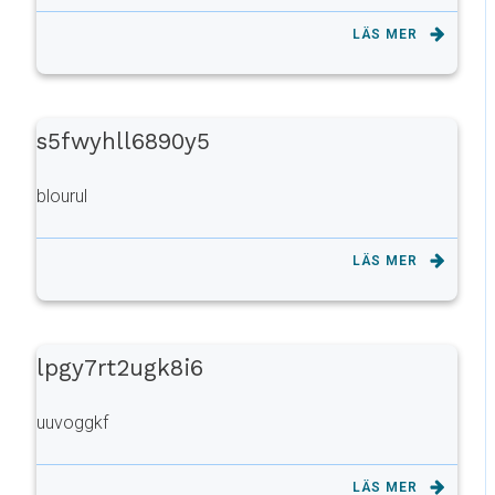
LÄS MER
s5fwyhll6890y5
blourul
LÄS MER
lpgy7rt2ugk8i6
uuvoggkf
LÄS MER