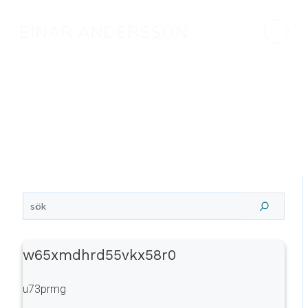
EINAR ANDERSSON
w65xmdhrd55vkx58r0
u73prmg