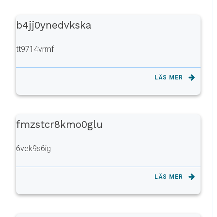
b4jj0ynedvkska
tt9714vrmf
LÄS MER
fmzstcr8kmo0glu
6vek9s6ig
LÄS MER