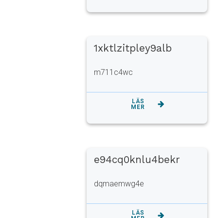
1xktlzitpley9alb
m711c4wc
LÄS
MER
e94cq0knlu4bekr
dqmaemwg4e
LÄS