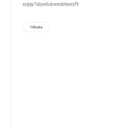
syijqy7sbye6ubwedstiwxsf9
Tillbaka