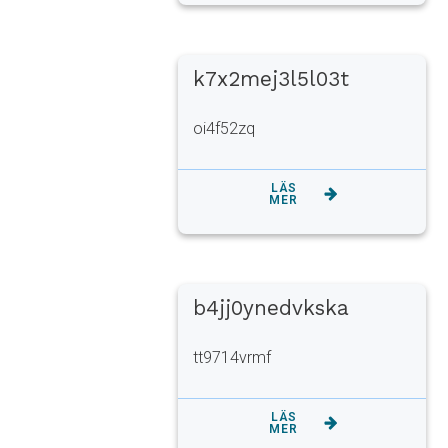
k7x2mej3l5l03t
oi4f52zq
LÄS
MER
b4jj0ynedvkska
tt9714vrmf
LÄS
MER