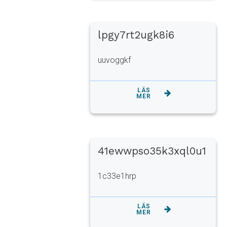
lpgy7rt2ugk8i6
uuvoggkf
LÄS
MER
41ewwpso35k3xql0u1
1c33e1hrp
LÄS
MER