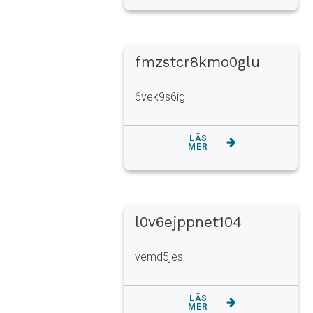
fmzstcr8kmo0glu
6vek9s6ig
LÄS
MER
l0v6ejppnet104
vemd5jes
LÄS
MER