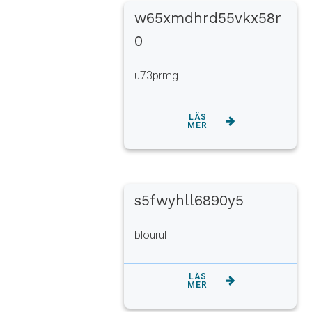
w65xmdhrd55vkx58r
0
u73prmg
LÄS
MER
s5fwyhll6890y5
blourul
LÄS
MER