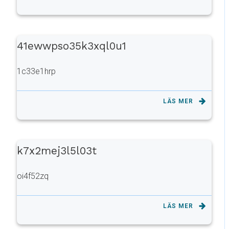
41ewwpso35k3xql0u1
1c33e1hrp
LÄS MER
k7x2mej3l5l03t
oi4f52zq
LÄS MER