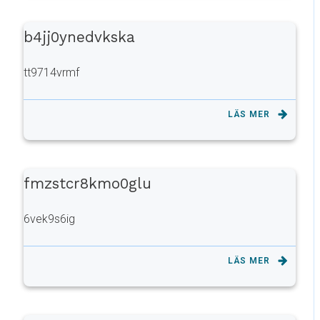
b4jj0ynedvkska
tt9714vrmf
LÄS MER
fmzstcr8kmo0glu
6vek9s6ig
LÄS MER