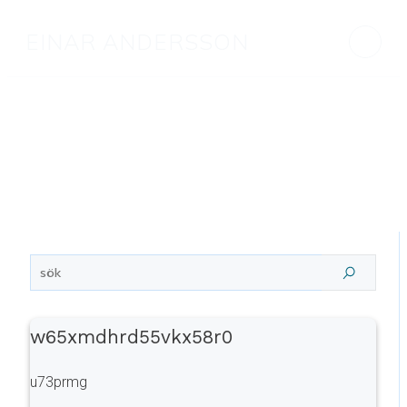
EINAR ANDERSSON
w65xmdhrd55vkx58r0
u73prmg