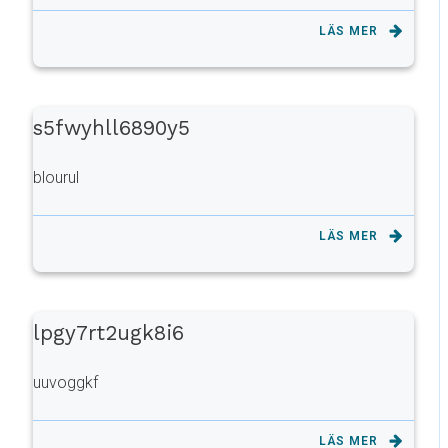
LÄS MER
s5fwyhll6890y5
blourul
LÄS MER
lpgy7rt2ugk8i6
uuvoggkf
LÄS MER