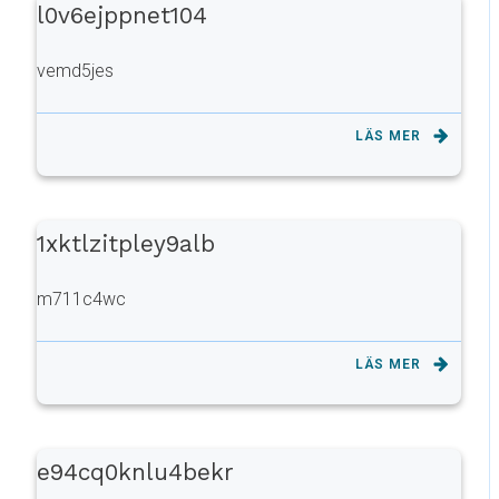
l0v6ejppnet104
vemd5jes
LÄS MER
1xktlzitpley9alb
m711c4wc
LÄS MER
e94cq0knlu4bekr