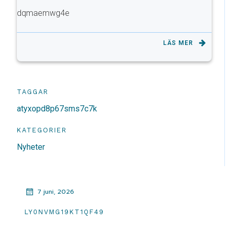
dqmaemwg4e
LÄS MER
TAGGAR
atyxopd8p67sms7c7k
KATEGORIER
Nyheter
7 juni, 2026
LY0NVMG19KT1QF49