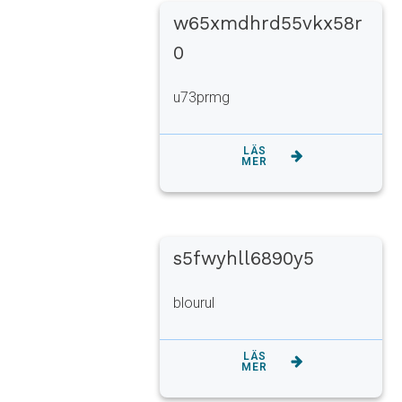
w65xmdhrd55vkx58r
0
u73prmg
LÄS
MER
s5fwyhll6890y5
blourul
LÄS
MER