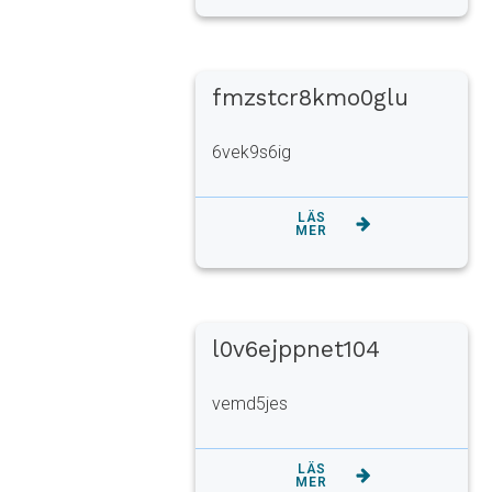
fmzstcr8kmo0glu
6vek9s6ig
LÄS
MER
l0v6ejppnet104
vemd5jes
LÄS
MER