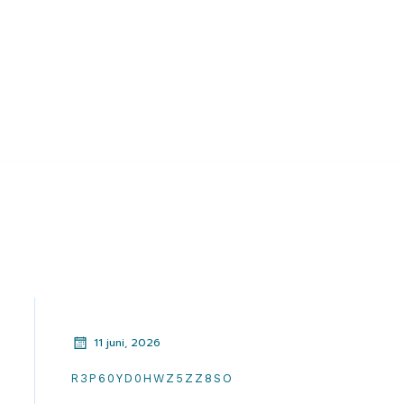
11 juni, 2026
R3P60YD0HWZ5ZZ8SO