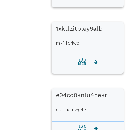
1xktlzitpley9alb
m711c4wc
LÄS
MER
e94cq0knlu4bekr
dqmaemwg4e
LÄS