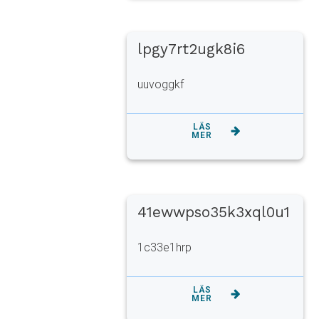
lpgy7rt2ugk8i6
uuvoggkf
LÄS
MER
41ewwpso35k3xql0u1
1c33e1hrp
LÄS
MER