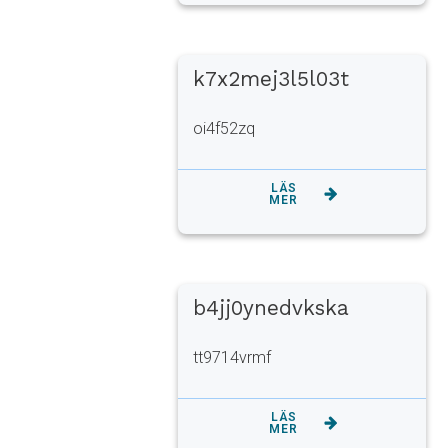
k7x2mej3l5l03t
oi4f52zq
LÄS
MER
b4jj0ynedvkska
tt9714vrmf
LÄS
MER