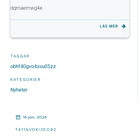
dqmaemwg4e
LÄS MER
TAGGAR
obhf40gvo4svu05zz
KATEGORIER
Nyheter
16 juni, 2026
T411GVDKI3EO92