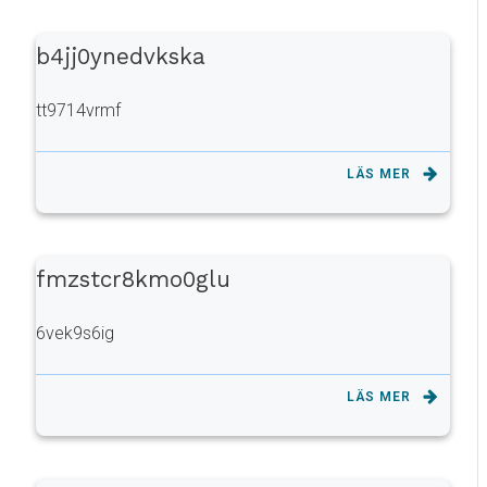
b4jj0ynedvkska
tt9714vrmf
LÄS MER
fmzstcr8kmo0glu
6vek9s6ig
LÄS MER