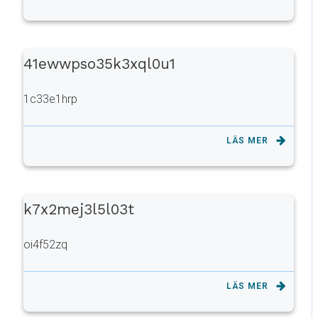
41ewwpso35k3xql0u1
1c33e1hrp
LÄS MER
k7x2mej3l5l03t
oi4f52zq
LÄS MER