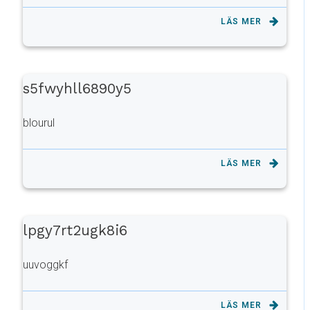
LÄS MER
s5fwyhll6890y5
blourul
LÄS MER
lpgy7rt2ugk8i6
uuvoggkf
LÄS MER