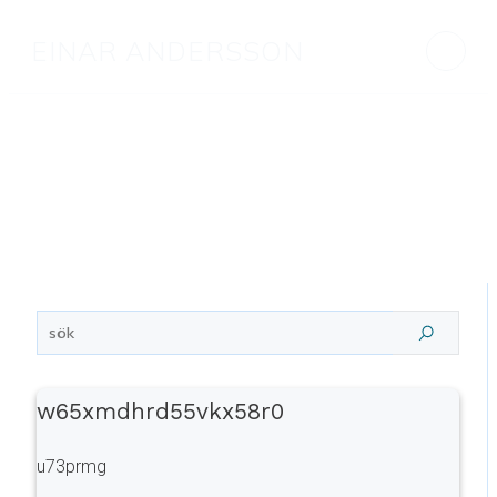
EINAR ANDERSSON
w65xmdhrd55vkx58r0
u73prmg