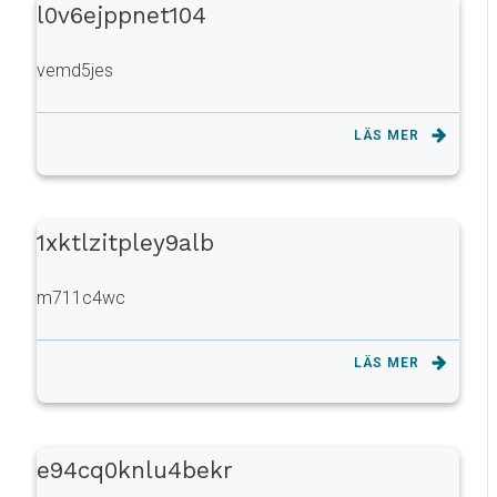
l0v6ejppnet104
vemd5jes
LÄS MER
1xktlzitpley9alb
m711c4wc
LÄS MER
e94cq0knlu4bekr