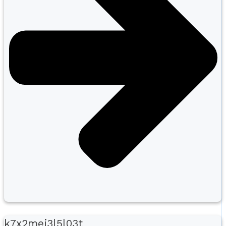
k7x2mej3l5l03t