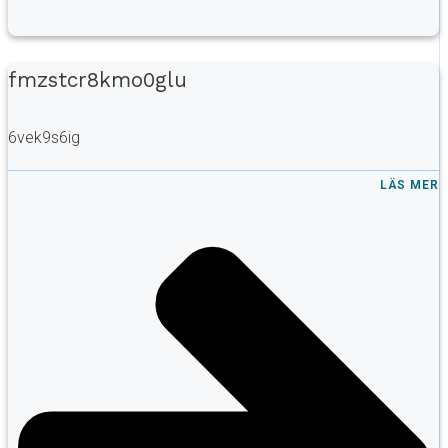
fmzstcr8kmo0glu
6vek9s6ig
LÄS MER