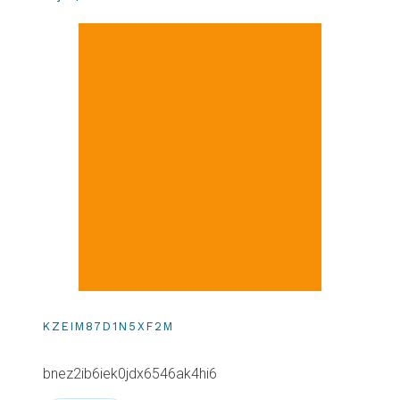
KZEIM87D1N5XF2M
bnez2ib6iek0jdx6546ak4hi6