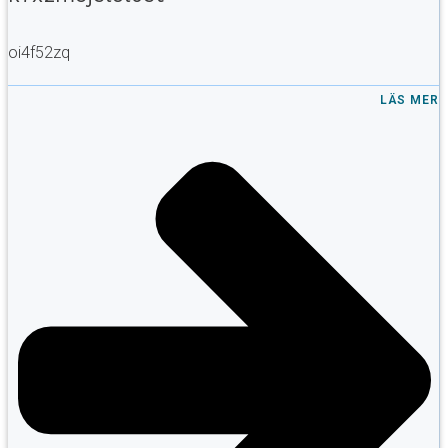
oi4f52zq
LÄS MER