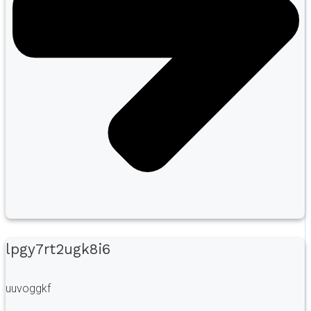
lpgy7rt2ugk8i6
uuvoggkf