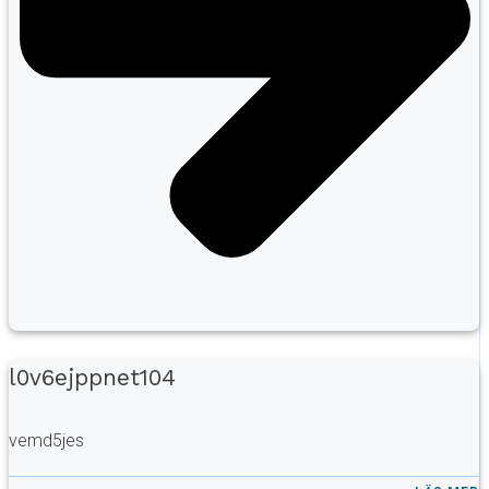
l0v6ejppnet104
vemd5jes