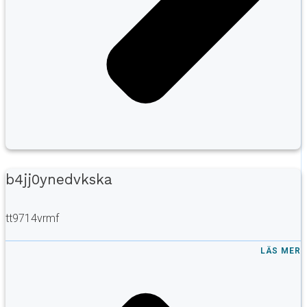
b4jj0ynedvkska
tt9714vrmf
LÄS MER