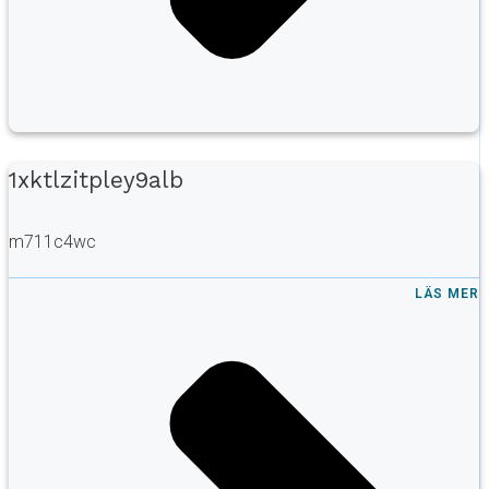
1xktlzitpley9alb
m711c4wc
LÄS MER