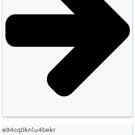
e94cq0knlu4bekr