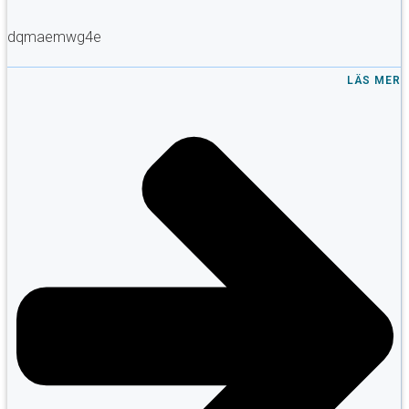
dqmaemwg4e
LÄS MER