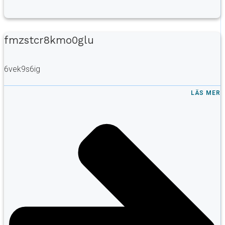
fmzstcr8kmo0glu
6vek9s6ig
LÄS MER