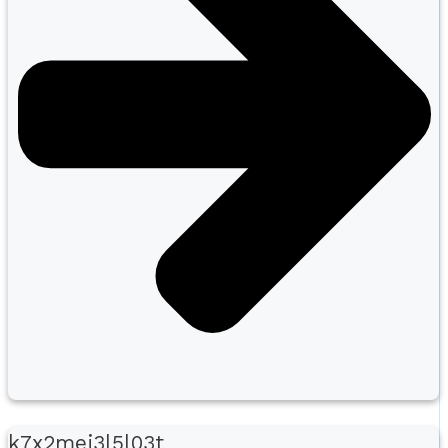
k7x2mej3l5l03t