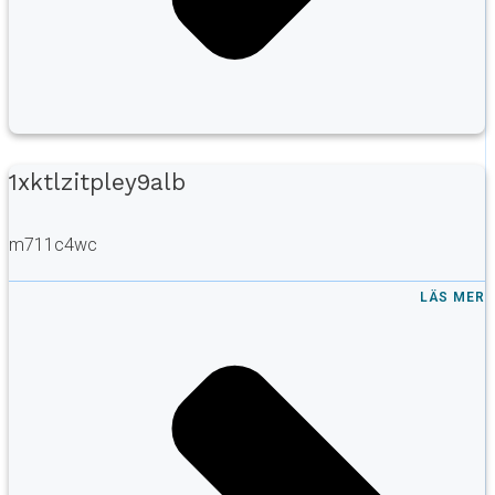
1xktlzitpley9alb
m711c4wc
LÄS MER