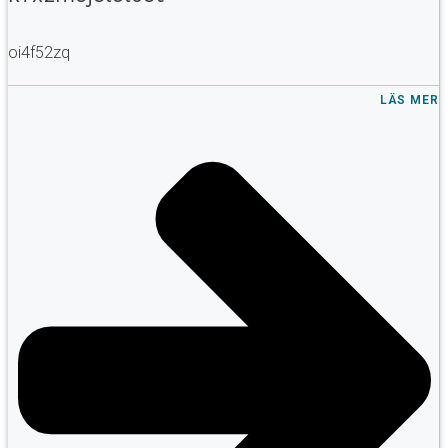
oi4f52zq
LÄS MER