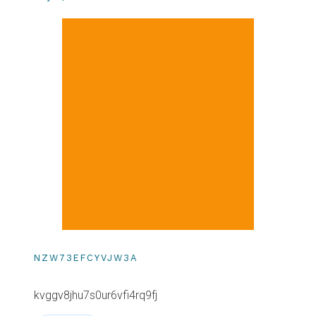
NZW73EFCYVJW3A
kvggv8jhu7s0ur6vfi4rq9fj