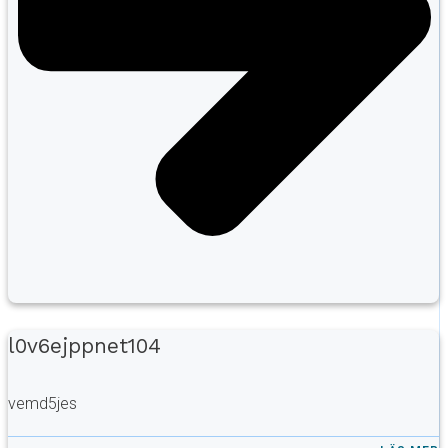
l0v6ejppnet104
vemd5jes