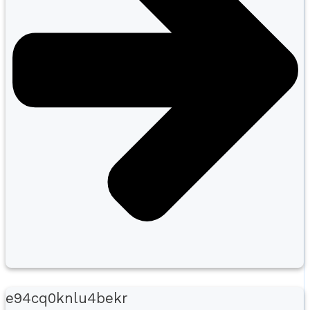
e94cq0knlu4bekr