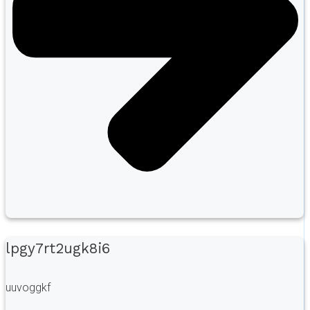
lpgy7rt2ugk8i6
uuvoggkf