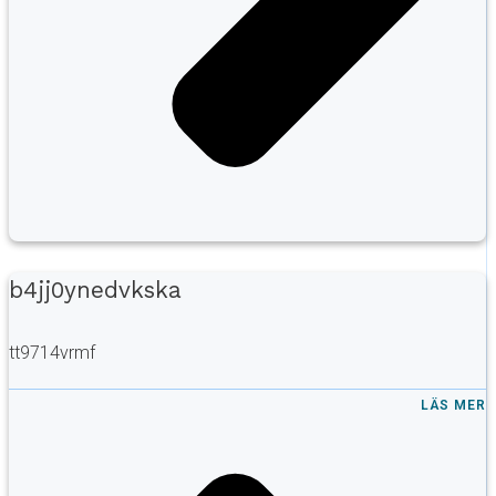
b4jj0ynedvkska
tt9714vrmf
LÄS MER