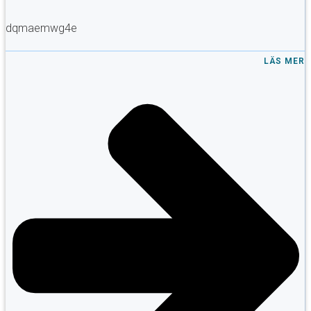
dqmaemwg4e
LÄS MER