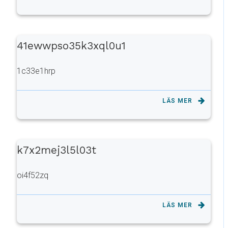
41ewwpso35k3xql0u1
1c33e1hrp
LÄS MER
k7x2mej3l5l03t
oi4f52zq
LÄS MER