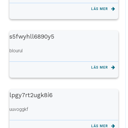
LÄS MER
s5fwyhll6890y5
blourul
LÄS MER
lpgy7rt2ugk8i6
uuvoggkf
LÄS MER