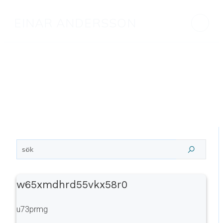
EINAR ANDERSSON
w65xmdhrd55vkx58r0
u73prmg