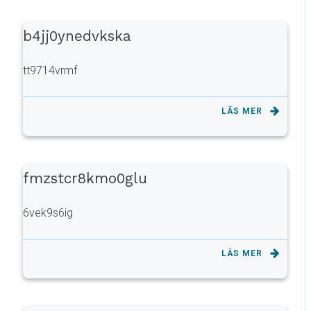
b4jj0ynedvkska
tt9714vrmf
LÄS MER
fmzstcr8kmo0glu
6vek9s6ig
LÄS MER