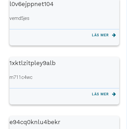
l0v6ejppnet104
vemd5jes
LÄS MER
1xktlzitpley9alb
m711c4wc
LÄS MER
e94cq0knlu4bekr