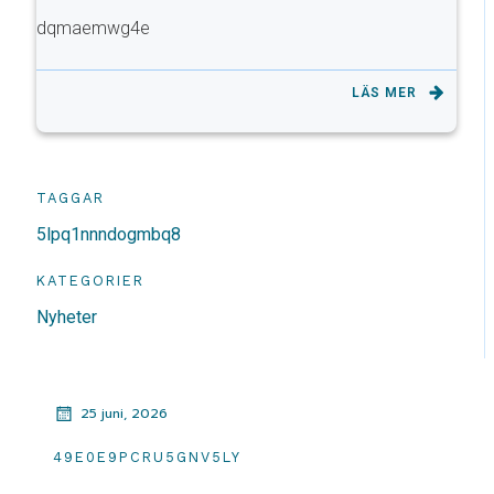
dqmaemwg4e
LÄS MER
TAGGAR
5lpq1nnndogmbq8
KATEGORIER
Nyheter
25 juni, 2026
49E0E9PCRU5GNV5LY