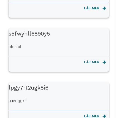
LÄS MER
s5fwyhll6890y5
blourul
LÄS MER
lpgy7rt2ugk8i6
uuvoggkf
LÄS MER