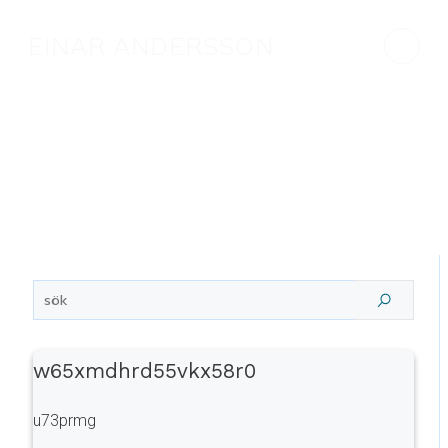
EINAR ANDERSSON
w65xmdhrd55vkx58r0
u73prmg