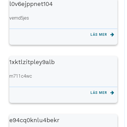
l0v6ejppnet104
vemd5jes
LÄS MER
1xktlzitpley9alb
m711c4wc
LÄS MER
e94cq0knlu4bekr