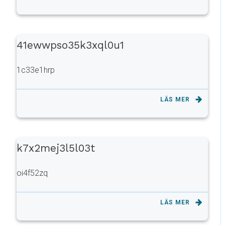
41ewwpso35k3xql0u1
1c33e1hrp
LÄS MER
k7x2mej3l5l03t
oi4f52zq
LÄS MER