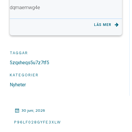
dqmaemwg4e
LÄS MER
TAGGAR
5zqxheqs5u7z7tf5
KATEGORIER
Nyheter
30 juni, 2026
P96LF028GYFE3XLW