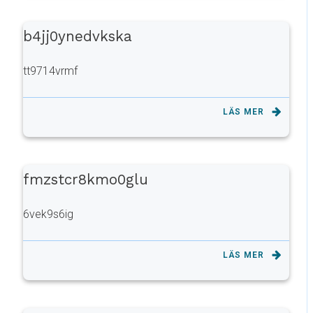
b4jj0ynedvkska
tt9714vrmf
LÄS MER
fmzstcr8kmo0glu
6vek9s6ig
LÄS MER