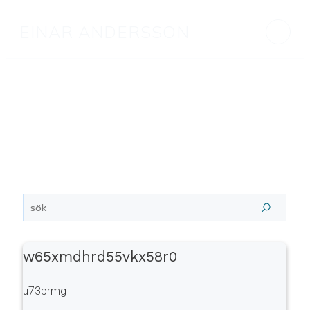
EINAR ANDERSSON
w65xmdhrd55vkx58r0
u73prmg