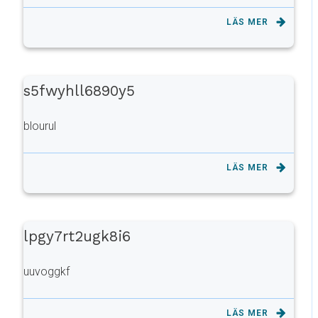
LÄS MER
s5fwyhll6890y5
blourul
LÄS MER
lpgy7rt2ugk8i6
uuvoggkf
LÄS MER