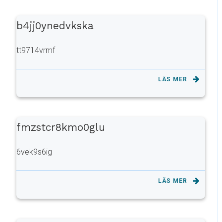
b4jj0ynedvkska
tt9714vrmf
LÄS MER
fmzstcr8kmo0glu
6vek9s6ig
LÄS MER