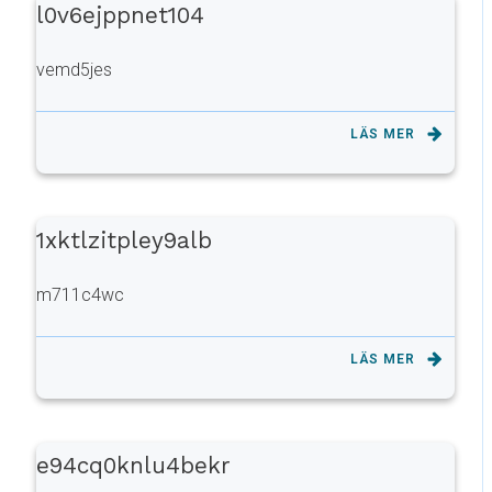
l0v6ejppnet104
vemd5jes
LÄS MER
1xktlzitpley9alb
m711c4wc
LÄS MER
e94cq0knlu4bekr