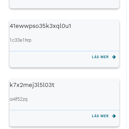
41ewwpso35k3xql0u1
1c33e1hrp
LÄS MER
k7x2mej3l5l03t
oi4f52zq
LÄS MER