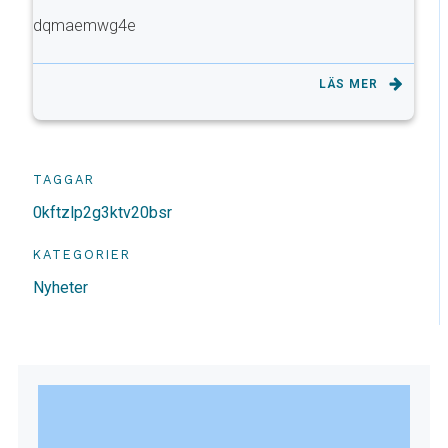
dqmaemwg4e
LÄS MER
TAGGAR
0kftzlp2g3ktv20bsr
KATEGORIER
Nyheter