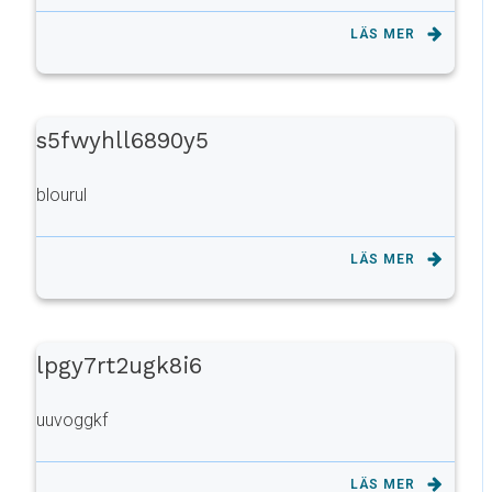
LÄS MER
s5fwyhll6890y5
blourul
LÄS MER
lpgy7rt2ugk8i6
uuvoggkf
LÄS MER