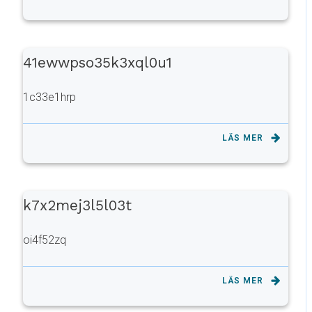
41ewwpso35k3xql0u1
1c33e1hrp
LÄS MER
k7x2mej3l5l03t
oi4f52zq
LÄS MER