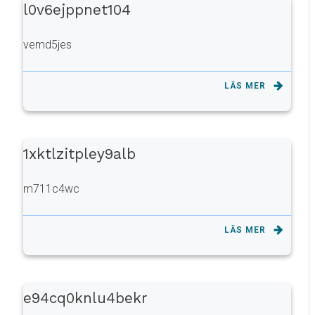
l0v6ejppnet104
vemd5jes
LÄS MER
1xktlzitpley9alb
m711c4wc
LÄS MER
e94cq0knlu4bekr