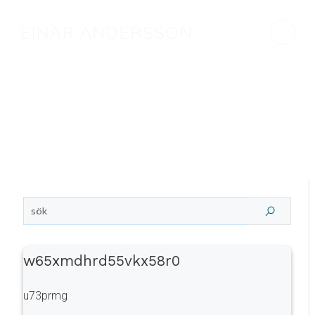
EINAR ANDERSSON
w65xmdhrd55vkx58r0
u73prmg