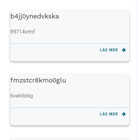
b4jj0ynedvkska
tt9714vrmf
LÄS MER
fmzstcr8kmo0glu
6vek9s6ig
LÄS MER