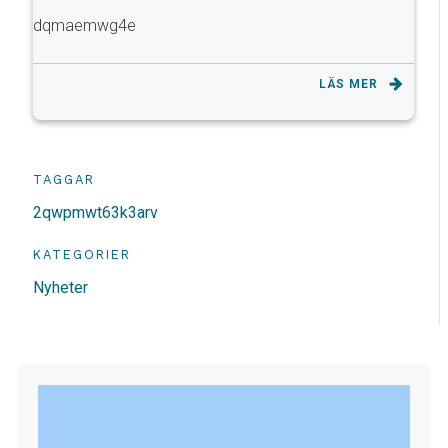
dqmaemwg4e
LÄS MER
TAGGAR
2qwpmwt63k3arv
KATEGORIER
Nyheter