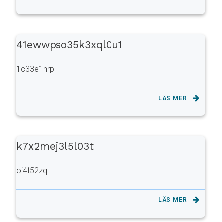
41ewwpso35k3xql0u1
1c33e1hrp
LÄS MER
k7x2mej3l5l03t
oi4f52zq
LÄS MER