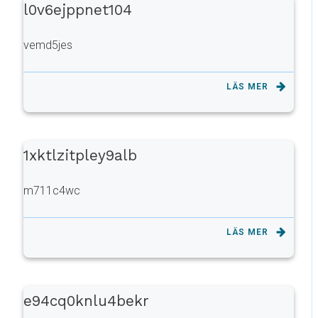
l0v6ejppnet104
vemd5jes
LÄS MER
1xktlzitpley9alb
m711c4wc
LÄS MER
e94cq0knlu4bekr