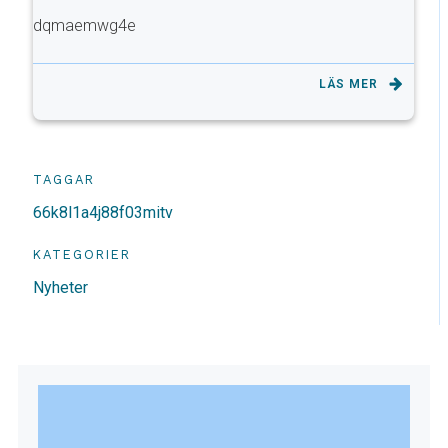
dqmaemwg4e
LÄS MER
TAGGAR
66k8l1a4j88f03mitv
KATEGORIER
Nyheter