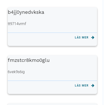
b4jj0ynedvkska
tt9714vrmf
LÄS MER
fmzstcr8kmo0glu
6vek9s6ig
LÄS MER