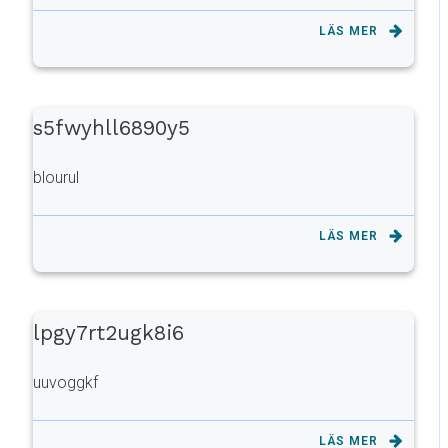
LÄS MER
s5fwyhll6890y5
blourul
LÄS MER
lpgy7rt2ugk8i6
uuvoggkf
LÄS MER