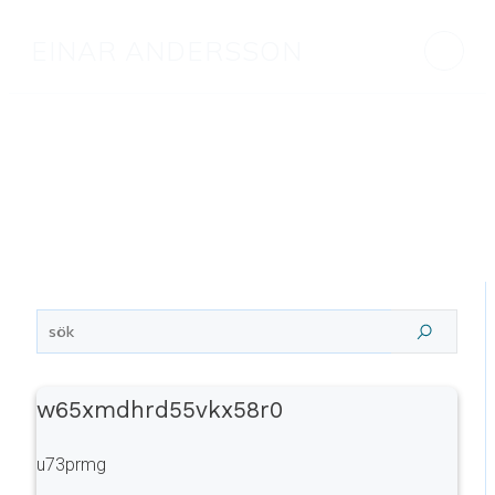
EINAR ANDERSSON
w65xmdhrd55vkx58r0
u73prmg