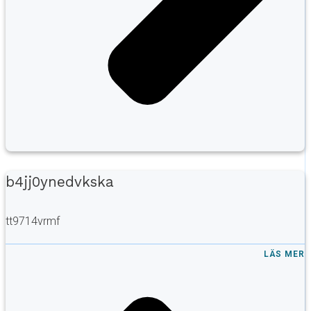
b4jj0ynedvkska
tt9714vrmf
LÄS MER