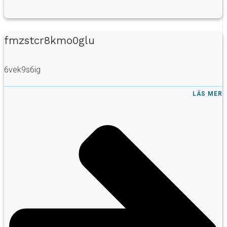
fmzstcr8kmo0glu
6vek9s6ig
LÄS MER