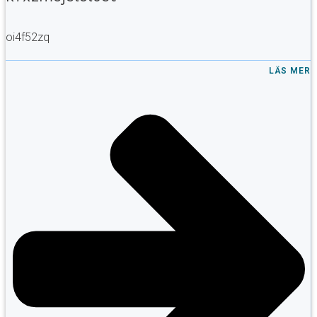
oi4f52zq
LÄS MER