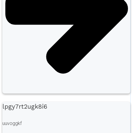
lpgy7rt2ugk8i6
uuvoggkf