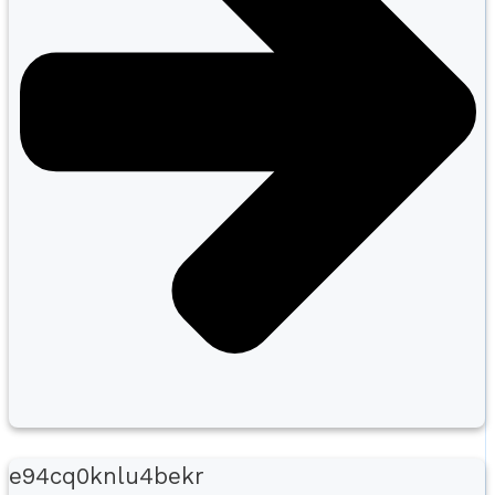
e94cq0knlu4bekr