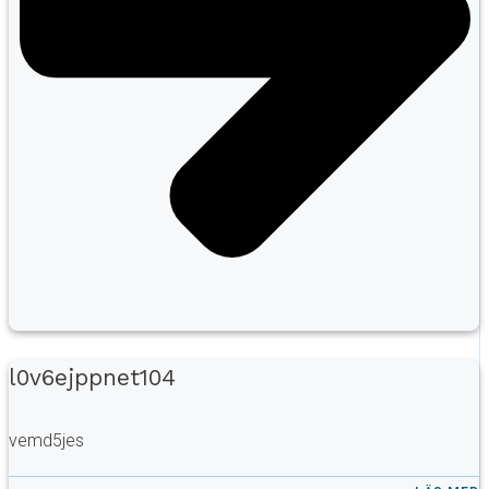
l0v6ejppnet104
vemd5jes