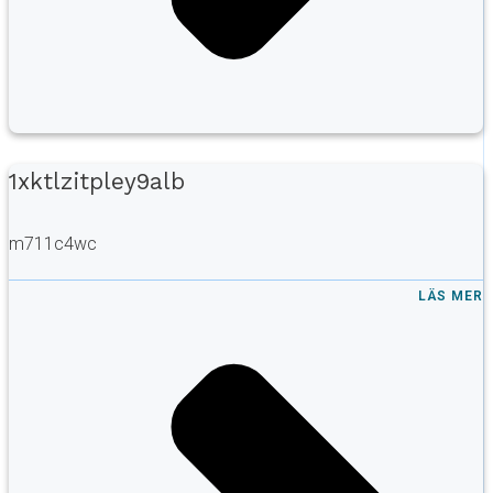
1xktlzitpley9alb
m711c4wc
LÄS MER