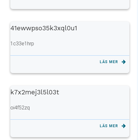
41ewwpso35k3xql0u1
1c33e1hrp
LÄS MER
k7x2mej3l5l03t
oi4f52zq
LÄS MER