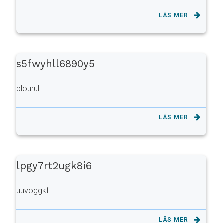
LÄS MER
s5fwyhll6890y5
blourul
LÄS MER
lpgy7rt2ugk8i6
uuvoggkf
LÄS MER