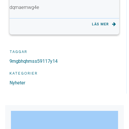
dqmaemwg4e
LÄS MER
TAGGAR
9mgbhqhmss59117y14
KATEGORIER
Nyheter