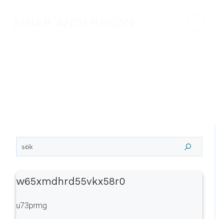
EINAR ANDERSSON
w65xmdhrd55vkx58r0
u73prmg