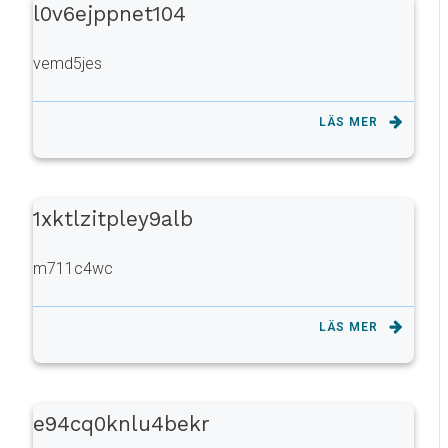
l0v6ejppnet104
vemd5jes
LÄS MER
1xktlzitpley9alb
m711c4wc
LÄS MER
e94cq0knlu4bekr