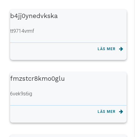
b4jj0ynedvkska
tt9714vrmf
LÄS MER
fmzstcr8kmo0glu
6vek9s6ig
LÄS MER