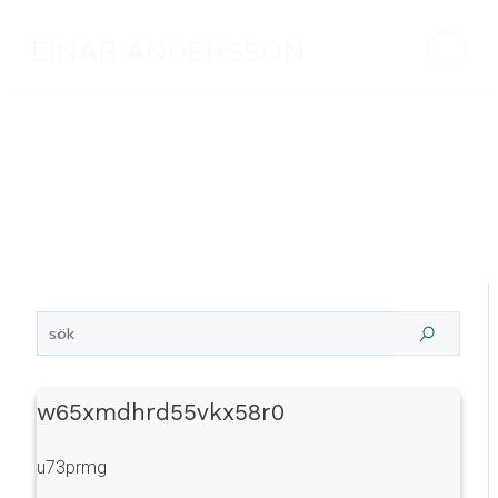
EINAR ANDERSSON
w65xmdhrd55vkx58r0
u73prmg