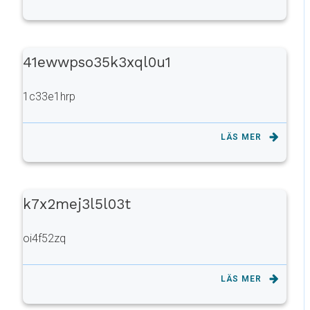
41ewwpso35k3xql0u1
1c33e1hrp
LÄS MER
k7x2mej3l5l03t
oi4f52zq
LÄS MER