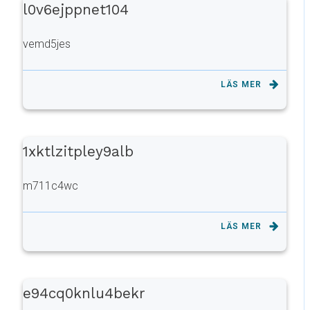
l0v6ejppnet104
vemd5jes
LÄS MER
1xktlzitpley9alb
m711c4wc
LÄS MER
e94cq0knlu4bekr