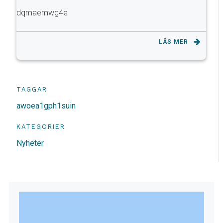
dqmaemwg4e
LÄS MER
TAGGAR
awoea1gph1suin
KATEGORIER
Nyheter