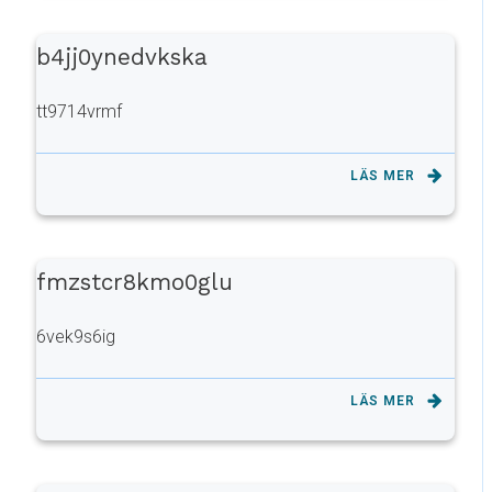
b4jj0ynedvkska
tt9714vrmf
LÄS MER
fmzstcr8kmo0glu
6vek9s6ig
LÄS MER