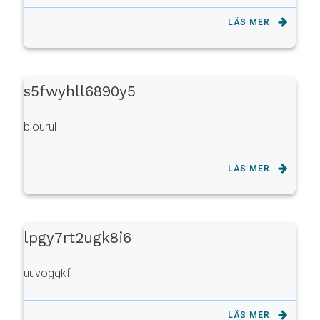
LÄS MER
s5fwyhll6890y5
blourul
LÄS MER
lpgy7rt2ugk8i6
uuvoggkf
LÄS MER