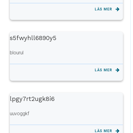
LÄS MER
s5fwyhll6890y5
blourul
LÄS MER
lpgy7rt2ugk8i6
uuvoggkf
LÄS MER