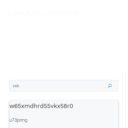
EINAR ANDERSSON
w65xmdhrd55vkx58r0
u73prmg