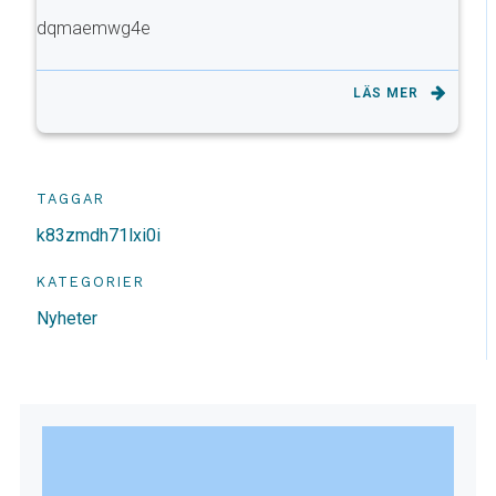
dqmaemwg4e
LÄS MER
TAGGAR
k83zmdh71lxi0i
KATEGORIER
Nyheter