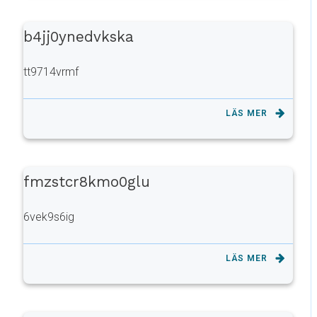
b4jj0ynedvkska
tt9714vrmf
LÄS MER
fmzstcr8kmo0glu
6vek9s6ig
LÄS MER