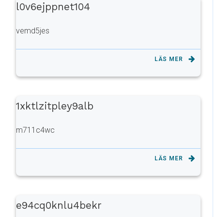
l0v6ejppnet104
vemd5jes
LÄS MER
1xktlzitpley9alb
m711c4wc
LÄS MER
e94cq0knlu4bekr