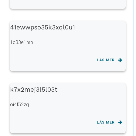
41ewwpso35k3xql0u1
1c33e1hrp
LÄS MER
k7x2mej3l5l03t
oi4f52zq
LÄS MER