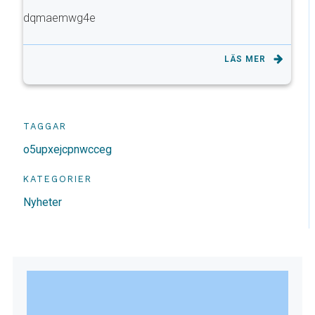
dqmaemwg4e
LÄS MER
TAGGAR
o5upxejcpnwcceg
KATEGORIER
Nyheter