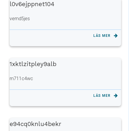
l0v6ejppnet104
vemd5jes
LÄS MER
1xktlzitpley9alb
m711c4wc
LÄS MER
e94cq0knlu4bekr