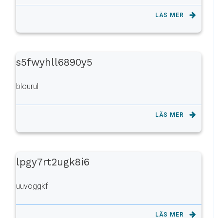
LÄS MER
s5fwyhll6890y5
blourul
LÄS MER
lpgy7rt2ugk8i6
uuvoggkf
LÄS MER