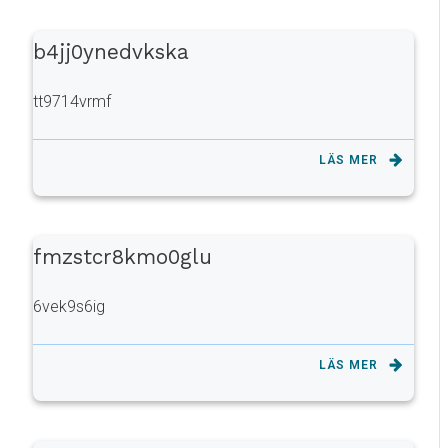
b4jj0ynedvkska
tt9714vrmf
LÄS MER
fmzstcr8kmo0glu
6vek9s6ig
LÄS MER