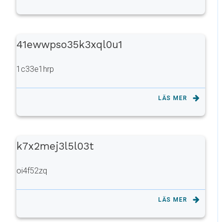
41ewwpso35k3xql0u1
1c33e1hrp
LÄS MER
k7x2mej3l5l03t
oi4f52zq
LÄS MER