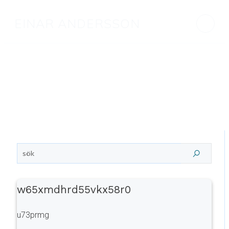
EINAR ANDERSSON
w65xmdhrd55vkx58r0
u73prmg