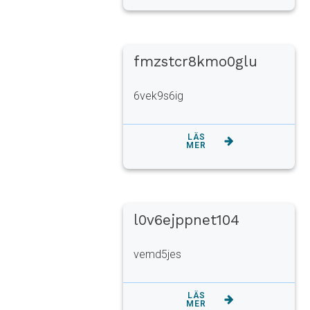
fmzstcr8kmo0glu
6vek9s6ig
LÄS
MER
l0v6ejppnet104
vemd5jes
LÄS
MER