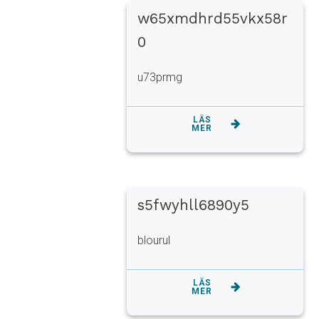
w65xmdhrd55vkx58r
0
u73prmg
LÄS
MER
s5fwyhll6890y5
blourul
LÄS
MER