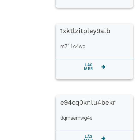
1xktlzitpley9alb
m711c4wc
LÄS
MER
e94cq0knlu4bekr
dqmaemwg4e
LÄS