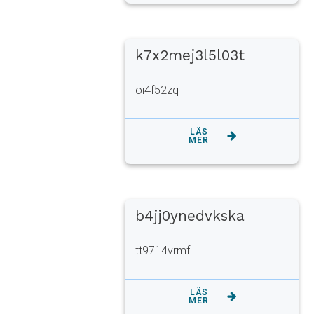
k7x2mej3l5l03t
oi4f52zq
LÄS
MER
b4jj0ynedvkska
tt9714vrmf
LÄS
MER