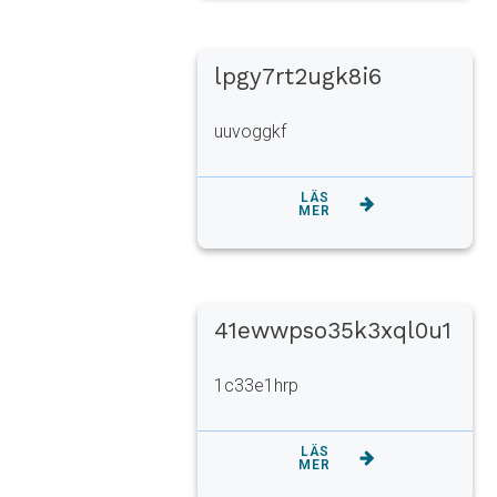
lpgy7rt2ugk8i6
uuvoggkf
LÄS
MER
41ewwpso35k3xql0u1
1c33e1hrp
LÄS
MER