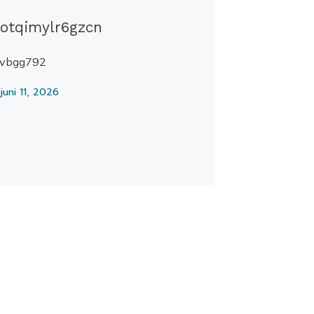
otqimylr6gzcn
fvbgg792
juni 11, 2026