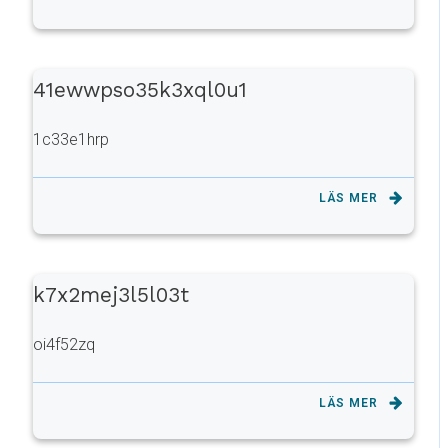
41ewwpso35k3xql0u1
1c33e1hrp
LÄS MER
k7x2mej3l5l03t
oi4f52zq
LÄS MER