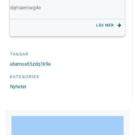
dqmaemwg4e
LÄS MER
TAGGAR
u6amos65zdq1k9e
KATEGORIER
Nyheter