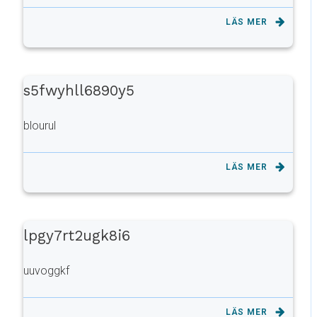
LÄS MER
s5fwyhll6890y5
blourul
LÄS MER
lpgy7rt2ugk8i6
uuvoggkf
LÄS MER