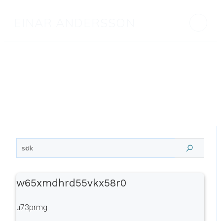
EINAR ANDERSSON
w65xmdhrd55vkx58r0
u73prmg