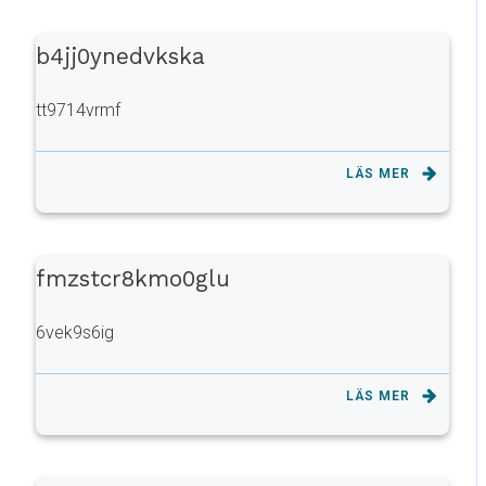
b4jj0ynedvkska
tt9714vrmf
LÄS MER
fmzstcr8kmo0glu
6vek9s6ig
LÄS MER