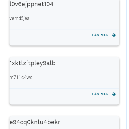
l0v6ejppnet104
vemd5jes
LÄS MER
1xktlzitpley9alb
m711c4wc
LÄS MER
e94cq0knlu4bekr