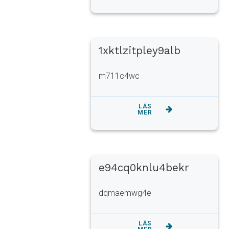
1xktlzitpley9alb
m711c4wc
LÄS
MER
e94cq0knlu4bekr
dqmaemwg4e
LÄS