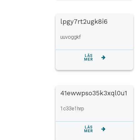
lpgy7rt2ugk8i6
uuvoggkf
LÄS
MER
41ewwpso35k3xql0u1
1c33e1hrp
LÄS
MER