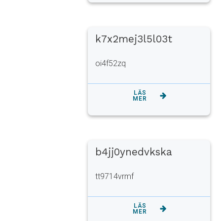
k7x2mej3l5l03t
oi4f52zq
LÄS
MER
b4jj0ynedvkska
tt9714vrmf
LÄS
MER