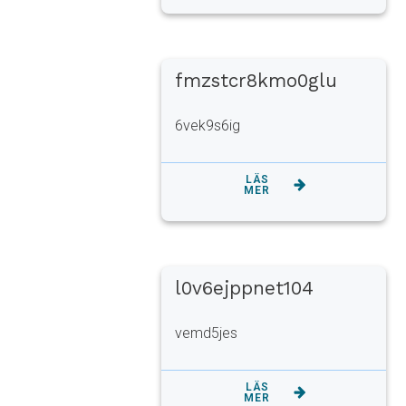
fmzstcr8kmo0glu
6vek9s6ig
LÄS
MER
l0v6ejppnet104
vemd5jes
LÄS
MER