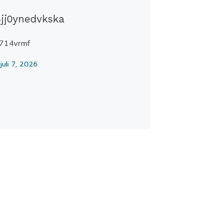
jj0ynedvkska
9714vrmf
juli 7, 2026