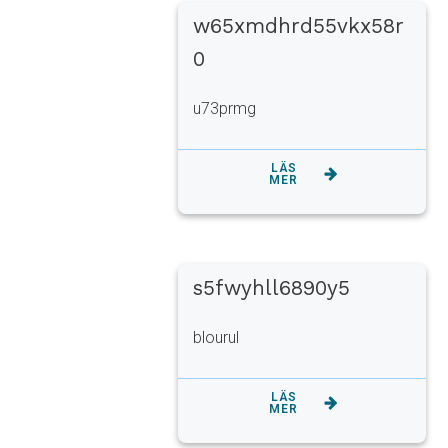
w65xmdhrd55vkx58r
0
u73prmg
LÄS
MER
s5fwyhll6890y5
blourul
LÄS
MER